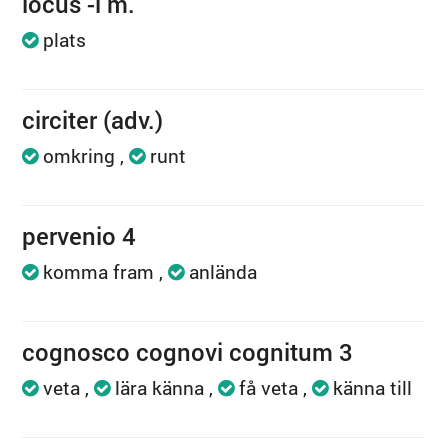
locus -i m.
plats
circiter (adv.)
omkring
runt
pervenio 4
komma fram
anlända
cognosco cognovi cognitum 3
veta
lära känna
få veta
känna till