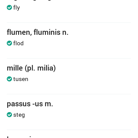
fly
flumen, fluminis n.
flod
mille (pl. milia)
tusen
passus -us m.
steg