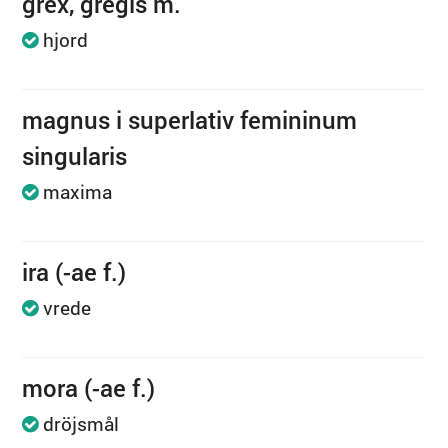
grex, gregis m.
hjord
magnus i superlativ femininum
singularis
maxima
ira (-ae f.)
vrede
mora (-ae f.)
dröjsmål