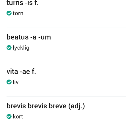
turris -is f.
torn
beatus -a -um
lycklig
vita -ae f.
liv
brevis brevis breve (adj.)
kort