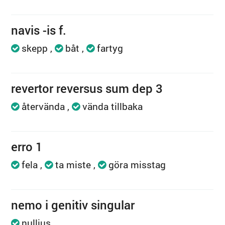
navis -is f.
skepp
båt
fartyg
revertor reversus sum dep 3
återvända
vända tillbaka
erro 1
fela
ta miste
göra misstag
nemo i genitiv singular
nullius