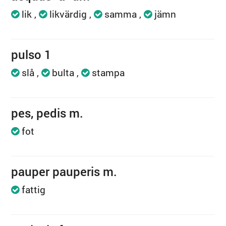
lik
likvärdig
samma
jämn
pulso 1
slå
bulta
stampa
pes, pedis m.
fot
pauper pauperis m.
fattig