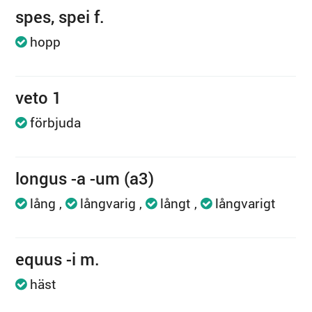
spes, spei f.
hopp
veto 1
förbjuda
longus -a -um (a3)
lång
långvarig
långt
långvarigt
equus -i m.
häst