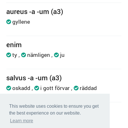
aureus -a -um (a3)
gyllene
enim
ty
nämligen
ju
salvus -a -um (a3)
oskadd
i gott förvar
räddad
This website uses cookies to ensure you get
dum (konjunktion)
the best experience on our website.
medan
så länge som
Learn more