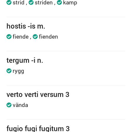
strid
striden
kamp
hostis -is m.
fiende
fienden
tergum -i n.
rygg
verto verti versum 3
vända
fugio fugi fugitum 3