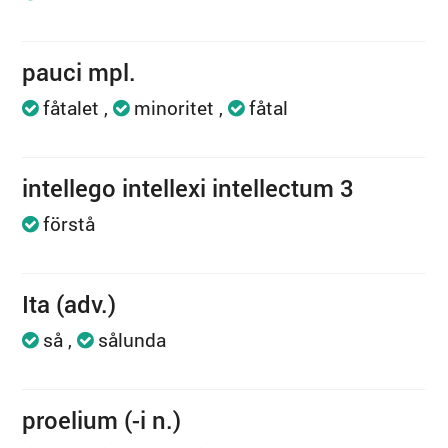
pauci mpl.
fåtalet
minoritet
fåtal
intellego intellexi intellectum 3
förstå
Ita (adv.)
så
sålunda
proelium (-i n.)