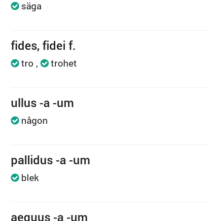
säga
fides, fidei f.
tro
trohet
ullus -a -um
någon
pallidus -a -um
blek
aequus -a -um