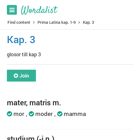
Find content
Prima Latina kap. 1-9
Kap. 3
Kap. 3
glosor till kap 3
Join
mater, matris m.
mor
moder
mamma
studium (-i n.)