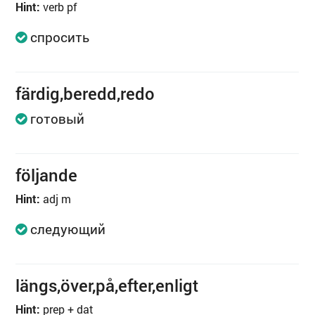
Hint:
verb pf
спросить
färdig,beredd,redo
готовый
följande
Hint:
adj m
следующий
längs,över,på,efter,enligt
Hint:
prep + dat