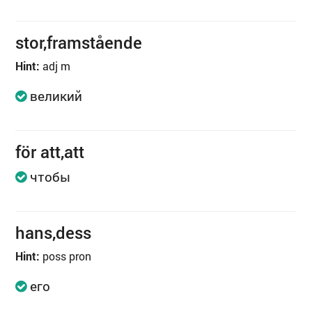
stor,framstående
Hint:
adj m
великий
för att,att
чтобы
hans,dess
Hint:
poss pron
его