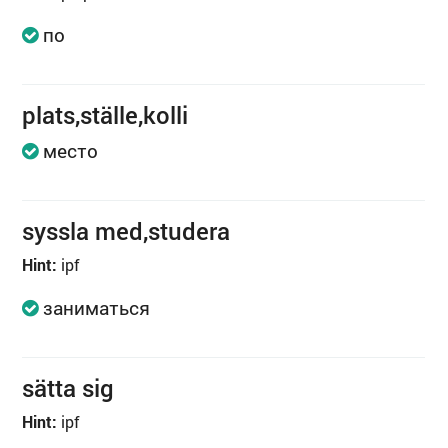
по
plats,ställe,kolli
место
syssla med,studera
Hint:
ipf
заниматься
sätta sig
Hint:
ipf