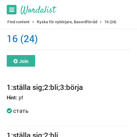
Find content
Ryska för nybörjare, Basordförråd
16 (24)
16 (24)
Join
1:ställa sig;2:bli;3:börja
Hint:
pf
стать
1:ställa sig;2:bli