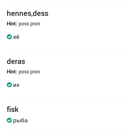
hennes,dess
Hint:
poss pron
её
deras
Hint:
poss pron
их
fisk
рыба