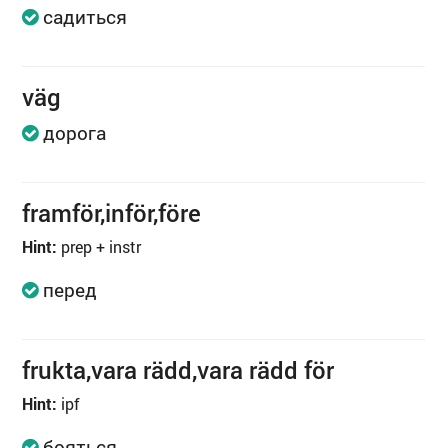
садиться
väg
дорога
framför,inför,före
Hint:
prep + instr
перед
frukta,vara rädd,vara rädd för
Hint:
ipf
бояться