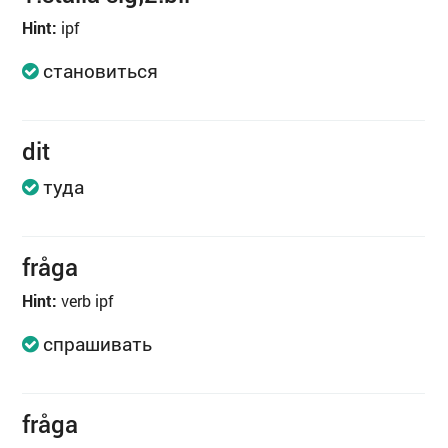
Hint:
ipf
становиться
dit
туда
fråga
Hint:
verb ipf
спрашивать
fråga