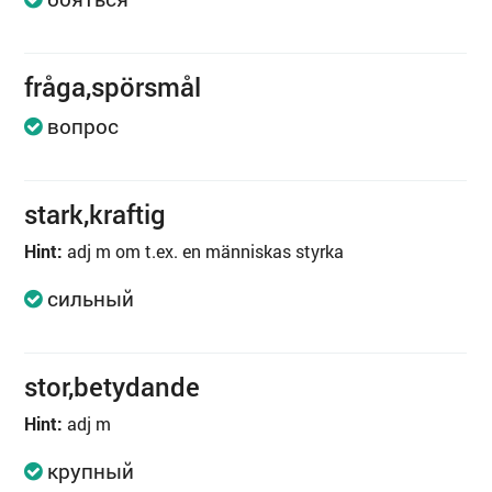
fråga,spörsmål
вопрос
stark,kraftig
Hint:
adj m om t.ex. en människas styrka
сильный
stor,betydande
Hint:
adj m
крупный